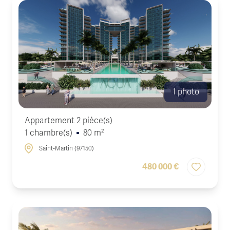
de
Actualités
Actualités
prestige
immobilières
Honoraires
Contact
Services
exclusifs
1 photo
Appartement 2 pièce(s)
1 chambre(s)
80 m²
Saint-Martin (97150)
480 000 €