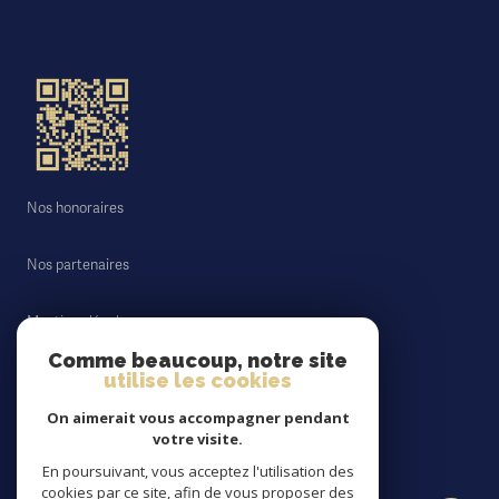
Nos honoraires
Nos partenaires
Mentions légales
Comme beaucoup, notre site
utilise les cookies
Admin
On aimerait vous accompagner pendant
Politique RGPD
votre visite.
En poursuivant, vous acceptez l'utilisation des
cookies par ce site, afin de vous proposer des
Cookies