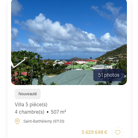
de
Actualités
Actualités
prestige
immobilières
Honoraires
Contact
Services
exclusifs
51 photos
Nouveauté
Villa 5 pièce(s)
4 chambre(s)
507 m²
Saint-Barthélemy (97133)
5 629 648 €