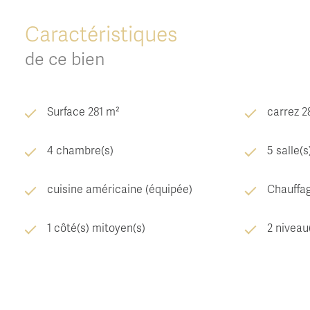
Caractéristiques
de ce bien
Surface 281 m²
carrez 2
4 chambre(s)
5 salle(s
cuisine américaine (équipée)
Chauffag
1 côté(s) mitoyen(s)
2 niveau
arboré
piscinab