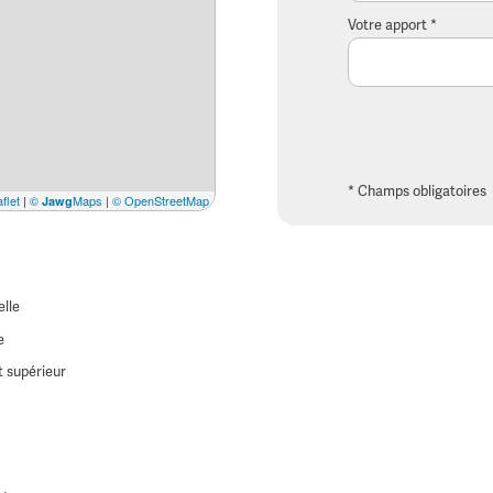
Votre apport *
* Champs obligatoires
flet
|
©
Maps
|
© OpenStreetMap
Jawg
lle
e
 supérieur