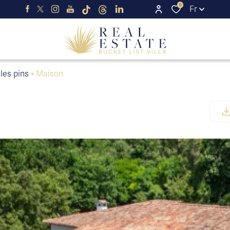
0
Fr
 les pins
Maison