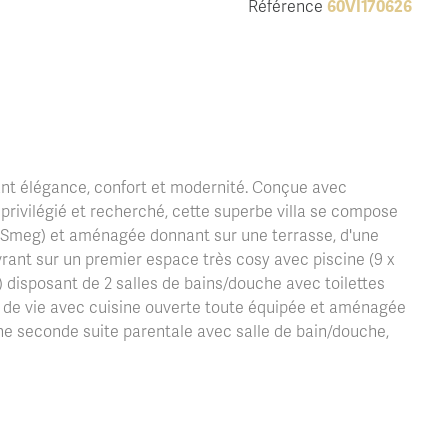
Référence
60VI170626
iant élégance, confort et modernité. Conçue avec
privilégié et recherché, cette superbe villa se compose
 (Smeg) et aménagée donnant sur une terrasse, d'une
uvrant sur un premier espace très cosy avec piscine (9 x
) disposant de 2 salles de bains/douche avec toilettes
e de vie avec cuisine ouverte toute équipée et aménagée
ne seconde suite parentale avec salle de bain/douche,
gé d'arbres Méditerranéen de 3400 m2 agrémenté
otée d'un système de domotique dernière génération,
de vivre. Roquefort-les-Pins est une commune priséesituée
ommerces, écoles...).