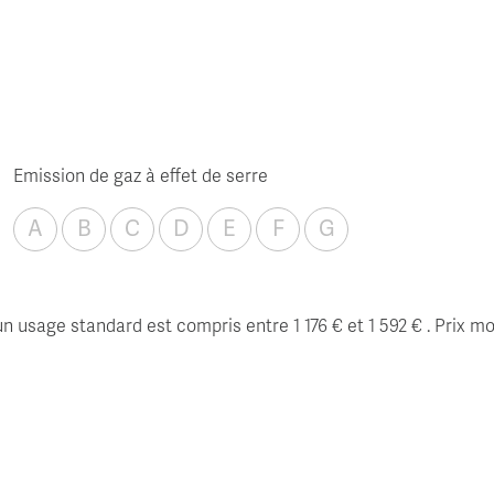
Emission de gaz à effet de serre
A
B
C
D
E
F
G
usage standard est compris entre 1 176 € et 1 592 € . Prix mo