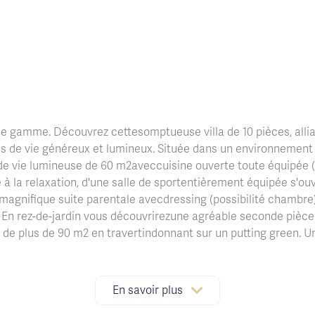
t de gamme. Découvrez cettesomptueuse villa de 10 pièces, all
es de vie généreux et lumineux. Située dans un environnement 
e de vie lumineuse de 60 m2aveccuisine ouverte toute équipée
e à la relaxation, d'une salle de sportentièrement équipée s'o
e magnifique suite parentale avecdressing (possibilité chambre
. En rez-de-jardin vous découvrirezune agréable seconde pièc
 de plus de 90 m2 en travertindonnant sur un putting green. U
ce niveau. L'ensemble est édifiésur un terrain clos et paysa
 les moments de convivialité. Lapropriété est intégralement d
e de l'habitat. Un bien rare, alliant luxe, technologie et art 
En savoir plus
l'aéroport Nice Côted'Azur et proche de toutes commodités (c