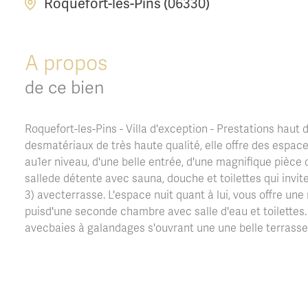
Roquefort-les-Pins (06330)
A propos
de ce bien
Roquefort-les-Pins - Villa d'exception - Prestations hau
desmatériaux de très haute qualité, elle offre des espac
au1er niveau, d'une belle entrée, d'une magnifique pièc
sallede détente avec sauna, douche et toilettes qui invit
3) avecterrasse. L'espace nuit quant à lui, vous offre un
puisd'une seconde chambre avec salle d'eau et toilettes
avecbaies à galandages s'ouvrant une une belle terrasse
dressing ou bureau puis une laverie et cave complètent 
d'uneseconde piscine (10 x 4), idéale pour la détente et
garantissant un confort optimal et une gestion intelligent
entre Nice, Cannes et Grasse. A moins de 20 minutes de 